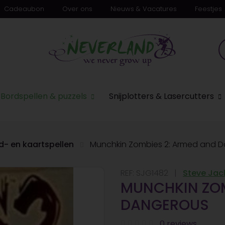
Cadeaubon
Over ons
Nieuws & Vacatures
Feestjes
n
Bordspellen & puzzels
Snijplotters & Lasercutters
d- en kaartspellen
Munchkin Zombies 2: Armed and 
REF:
SJG1482
Steve Ja
MUNCHKIN ZOM
DANGEROUS
0 reviews