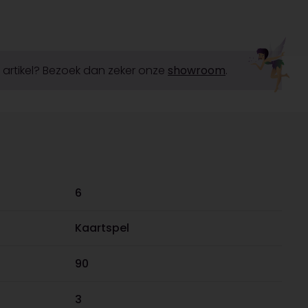
it artikel? Bezoek dan zeker onze
showroom
.
6
Kaartspel
90
3