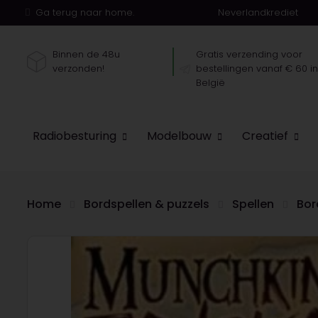
Ga terug naar home.
Neverlandkrediet
Binnen de 48u
Gratis verzending voor
verzonden!
bestellingen vanaf € 60 i
België
Radiobesturing
Modelbouw
Creatief
Home
Bordspellen & puzzels
Spellen
Bor