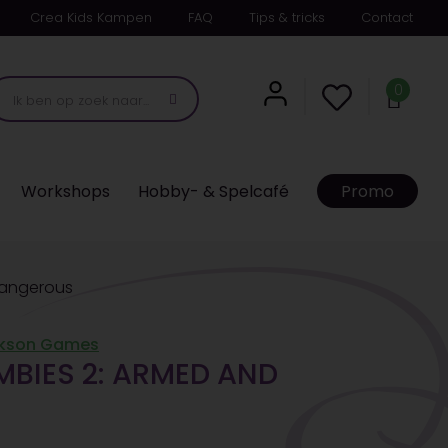
Crea Kids Kampen
FAQ
Tips & tricks
Contact
0
Workshops
Hobby- & Spelcafé
Promo
Dangerous
ckson Games
BIES 2: ARMED AND