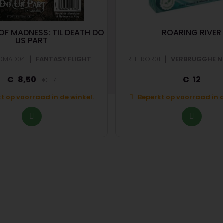
OF MADNESS: TIL DEATH DO
ROARING RIVER
US PART
|
|
GOMAD04
FANTASY FLIGHT
REF: ROR01
VERBRUGGHE N
8,50
12
17
t op voorraad in de winkel.
Beperkt op voorraad in d