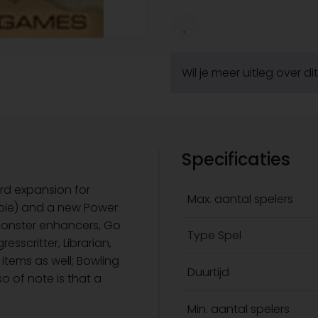
Wil je meer uitleg over d
Specificaties
rd expansion for
Max. aantal spelers
bie) and a new Power
 monster enhancers, Go
Type Spel
sscritter, Librarian,
tems as well; Bowling
Duurtijd
 of note is that a
Min. aantal spelers