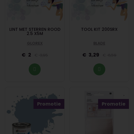
LINT MET STERREN ROOD
TOOL KIT 200SRX
2.5 X5M
GLOREX
BLADE
2
3,29
3,95
6,59
Promotie
Promotie