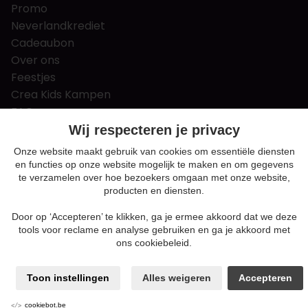
Promo
Neverlandkrediet
Cadeaubon
Over ons
Feestjes
Crea Kids Kampen
FAQ
Tips & tricks
Wij respecteren je privacy
Contact
Onze website maakt gebruik van cookies om essentiële diensten
en functies op onze website mogelijk te maken en om gegevens
Nieuws & Vacatures
te verzamelen over hoe bezoekers omgaan met onze website,
producten en diensten.
Door op ‘Accepteren’ te klikken, ga je ermee akkoord dat we deze
Algemene voorwaarden
tools voor reclame en analyse gebruiken en ga je akkoord met
Privacy en cookie policy
ons cookiebeleid.
Cookie voorkeuren
Sitemap
Toon instellingen
Alles weigeren
Accepteren
Login
ENABLERS
cookiebot.be