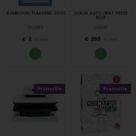
SJABLOON, PLAKKEND 20X10CM
LOKLIK AUTO HEAT PRESS
BLUE
GLOREX
LOKLIK
2
250
4,80
299
Promotie
Promotie