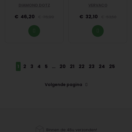
DIAMOND DOTZ
VERVACO
46,20
32,10
76,99
53,50
1
2
3
4
5
...
20
21
22
23
24
25
Volgende pagina
Binnen de 48u verzonden!