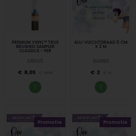
PREMIUM VINYL™ TRUE
ALU-VLECHTDRAAD 5 CM
BRUSHED SAMPLER
X 2 M
CLASSICS - PER
CRICUT
GLOREX
8,05
2
16,10
4
Promotie
Promotie