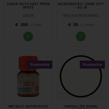
LOKLIK AUTO HEAT PRESS
MICROMACRO: CRIME CITY
WHITE
- ALL IN
LOKLIK
WHITE GOBLIN GAMES
250
25
299
32,95
Promotie
Promotie
METALLIC ANTIEKGOUD
ONE4ALL 160 SIGNAL