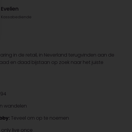
Evelien
Kassabediende
varing in de retail, in Neverland terugvinden aan de
 raad en daad bijstaan op zoek naar het juiste
994
en wandelen
bby:
Teveel om op te noemen
only live once