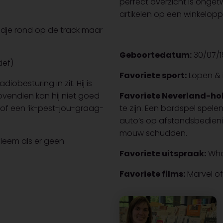
perfect overzicht is onget
artikelen op een winkelop
 tijdje rond op de track maar
Geboortedatum:
30/07/1
ief)
Favoriete sport:
Lopen & 
diobesturing in zit. Hij is
ovendien kan hij niet goed
Favoriete Neverland-ho
 of een ‘ik-pest-jou-graag-
te zijn. Een bordspel spel
auto’s op afstandsbedienin
mouw schudden.
leem als er geen
Favoriete uitspraak:
What
Favoriete films:
Marvel of 