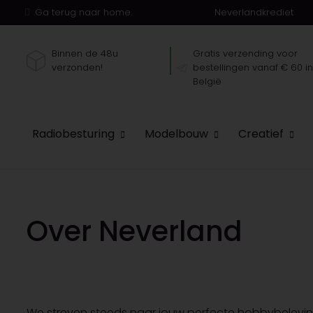
Ga terug naar home.
Neverlandkrediet
Binnen de 48u
Gratis verzending voor
verzonden!
bestellingen vanaf € 60 i
België
Radiobesturing
Modelbouw
Creatief
Over Neverland
We streven steeds naar jouw perfecte hobbybeleving.