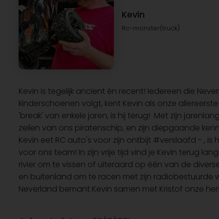
Kevin
Rc-monster(truck)
Kevin is tegelijk ancient én recent! Iedereen die Neve
kinderschoenen volgt, kent Kevin als onze allereers
'break' van enkele jaren, is hij terug! Met zijn jarenlan
zeilen van ons piratenschip, en zijn diepgaande kenn
Kevin eet RC auto's voor zijn ontbijt #verslaafd - , is
voor ons team! In zijn vrije tijd vind je Kevin terug l
rivier om te vissen of uiteraard op één van de diver
en buitenland om te racen met zijn radiobestuurde 
Neverland bemant Kevin samen met Kristof onze hers