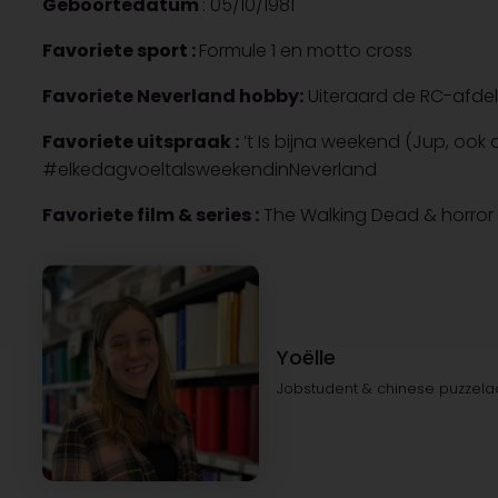
Geboortedatum
: 05/10/1981
Favoriete sport :
Formule 1 en motto cross
Favoriete Neverland hobby:
Uiteraard de RC-afdel
Favoriete uitspraak :
’t Is bijna weekend (Jup, ook 
#elkedagvoeltalsweekendinNeverland
Favoriete film & series :
The Walking Dead & horror 
Yoëlle
Jobstudent & chinese puzzela