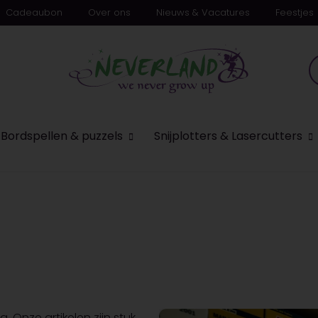
Cadeaubon
Over ons
Nieuws & Vacatures
Feestjes
n
Bordspellen & puzzels
Snijplotters & Lasercutters
 Onze artikelen zijn stuk