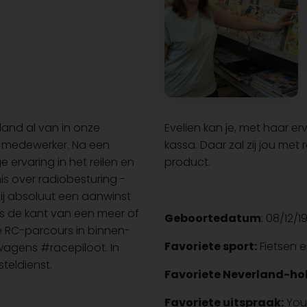
rland al van in onze
Evelien kan je, met haar er
te medewerker. Na een
kassa. Daar zal zij jou met
ge ervaring in het reilen en
product.
is over radiobesturing -
 hij absoluut een aanwinst
angs de kant van een meer of
Geboortedatum
: 08/12/1
se RC-parcours in binnen-
Favoriete sport:
Fietsen 
wagens #racepiloot. In
teldienst.
Favoriete Neverland-ho
Favoriete uitspraak:
You 