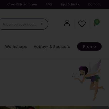
Crea Kids Kampen
FAQ
Tips & tricks
Contact
0
Workshops
Hobby- & Spelcafé
Promo