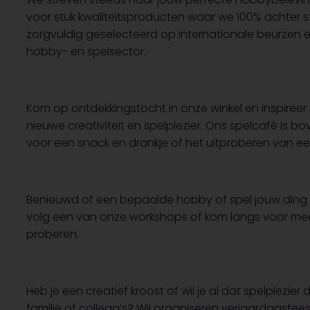
voor stuk kwaliteitsproducten waar we 100% achter 
zorgvuldig geselecteerd op internationale beurzen en
hobby- en spelsector.
Kom op ontdekkingstocht in onze winkel en inspireer he
nieuwe creativiteit en spelplezier. Ons spelcafé is bov
voor een snack en drankje of het uitproberen van e
Benieuwd of een bepaalde hobby of spel jouw ding i
volg een van onze workshops of kom langs voor meer
proberen.
Heb je een creatief kroost of wil je al dat spelplezier
familie of collega’s? Wij organiseren verjaardagsfees