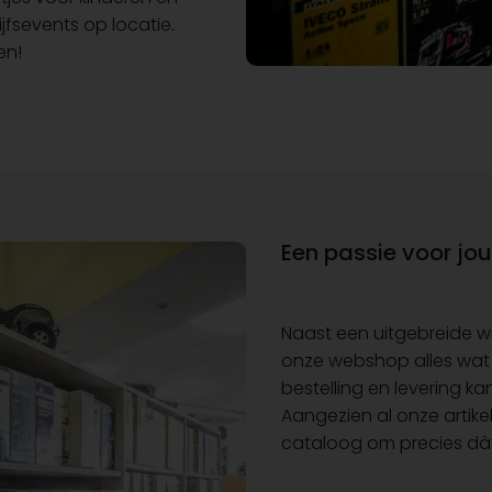
jfsevents op locatie.
en!
Een passie voor jo
Naast een uitgebreide w
onze webshop alles wat j
bestelling en levering ka
Aangezien al onze artike
cataloog om precies dàt 