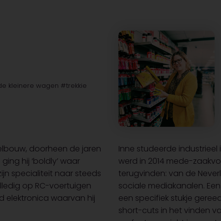
de kleinere wagen #trekkie
delbouw, doorheen de jaren
Inne studeerde industrieel
ging hij ‘boldly’ waar
werd in 2014 mede-zaakvoer
n specialiteit naar steeds
terugvinden: van de Never
olledig op RC-voertuigen
sociale mediakanalen. Een
d elektronica waarvan hij
een specifiek stukje gereed
short-cuts in het vinden v