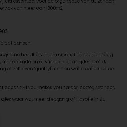
wijfeld essentieel voor de organisatie van duizenden
pervlak van meer dan 1800m2!
986
idioot dansen
bby:
Inne houdt ervan om creatief en sociaal bezig
en, met de kinderen of vrienden gaan rijden met de
g of zelf even ‘qualitytimen’ en wat creatiefs uit de
 doesn't kill you makes you harder, better, stronger.
alles waar wat meer diepgang of filosofie in zit.