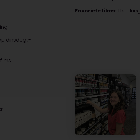
Favoriete films:
The Hung
ing
op dinsdag ;-)
films
ar