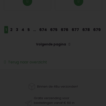
1
2
3
4
5
...
674
675
676
677
678
679
Volgende pagina
Terug naar overzicht
Binnen de 48u verzonden!
Gratis verzending voor
bestellingen vanaf € 60 in