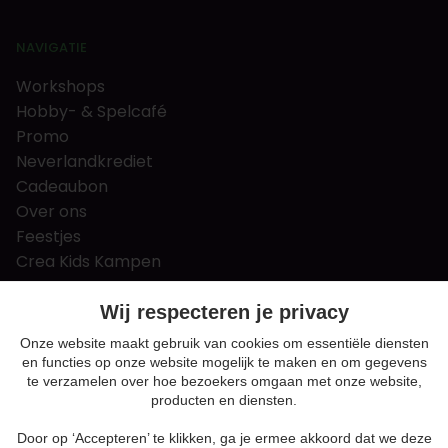
NAVIGATIE
Workshops
Hobby- & Spelcafé
Promo
Neverlandkrediet
Cadeaubon
Over ons
Feestjes
Crea Kids Kampen
FAQ
Tips & tricks
Wij respecteren je privacy
Contact
Onze website maakt gebruik van cookies om essentiële diensten
en functies op onze website mogelijk te maken en om gegevens
Nieuws & Vacatures
te verzamelen over hoe bezoekers omgaan met onze website,
producten en diensten.
Door op ‘Accepteren’ te klikken, ga je ermee akkoord dat we deze