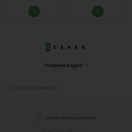
1
2
3
4
5
6
Volgende pagina
Terug naar overzicht
Binnen de 48u verzonden!