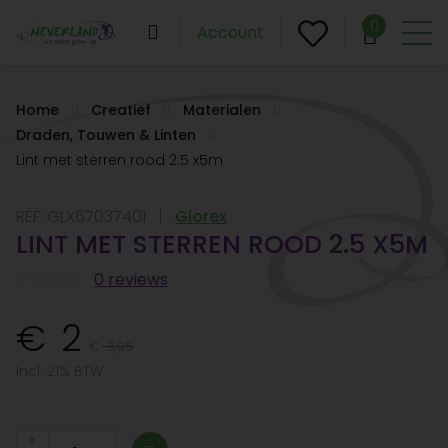
0
Account
Home
Creatief
Materialen
Draden, Touwen & Linten
Lint met sterren rood 2.5 x5m
REF:
GLX67037401
Glorex
LINT MET STERREN ROOD 2.5 X5M
0 reviews
2
3,95
Incl. 21% BTW