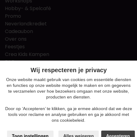
Workshops
Hobby- & Spelcafé
Promo
Neverlandkrediet
Cadeaubon
Over ons
Feestjes
Crea Kids Kampen
FAQ
Tips & tricks
Wij respecteren je privacy
Contact
Onze website maakt gebruik van cookies om essentiële diensten
en functies op onze website mogelijk te maken en om gegevens
Nieuws & Vacatures
te verzamelen over hoe bezoekers omgaan met onze website,
producten en diensten.
Door op ‘Accepteren’ te klikken, ga je ermee akkoord dat we deze
Algemene voorwaarden
tools voor reclame en analyse gebruiken en ga je akkoord met
Privacy en cookie policy
ons cookiebeleid.
Cookie voorkeuren
Sitemap
Toon instellingen
Alles weigeren
Accepteren