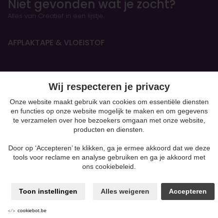
Niet gevonden wat je zocht?
Alles van Creatief in een lijstje.
AFPLAKTAPE & VLOEISTOF
HANDBOEKEN & OEFENSCHRIFTEN
Wij respecteren je privacy
Figurines
Onze website maakt gebruik van cookies om essentiële diensten
en functies op onze website mogelijk te maken en om gegevens
BOETSEREN & GIETEN
te verzamelen over hoe bezoekers omgaan met onze website,
producten en diensten.
Gips
Klei-soorten
Door op ‘Accepteren’ te klikken, ga je ermee akkoord dat we deze
Silk Foam & Silk Clay
tools voor reclame en analyse gebruiken en ga je akkoord met
Papiermaché
ons cookiebeleid.
Kaarsen & Zeep maken
Beton
moulding
Toon instellingen
Alles weigeren
Accepteren
Powertex & andere mixed media
Producten voor Pouring
cookiebot.be
Polymeerklei zoals Fimo