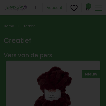
0
Account
Home
Creatief
Creatief
Vers van de pers
Nieuw