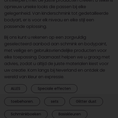
ontwerpen, met de juiste producten creëert u telkens
opnieuw unieke looks die passen bij elke
gelegenheid. Van kinderschmink tot gedetailleerde
bodyart, er is voor elk niveau en elke stijl een
passende oplossing.
Bij ons kunt u rekenen op een zorgvuldig
geselecteerd aanbod aan schmink en bodypaint,
met veilige en gebruiksvriendelijke producten voor
elke toepassing. Daarnaast helpen we u graag met
advies, zodat u altijd de juiste materialen kiest voor
uw creatie. Kom langs bij Neverland en ontdek de
wereld van kleur en expressie.
ALLES
Speciale effecten
toebehoren.
sets
Glitter dust
Schmiinkboeken
Basiskleuren