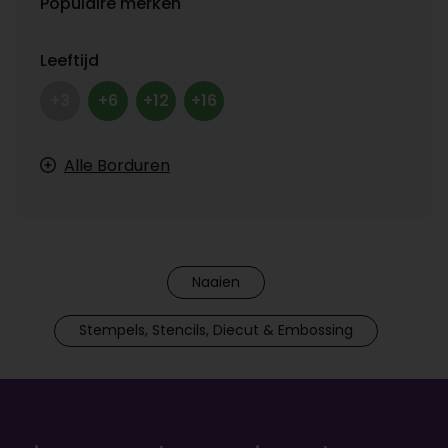
Populaire merken
Leeftijd
+3
+6
+12
+16
Alle Borduren
Naaien
Stempels, Stencils, Diecut & Embossing