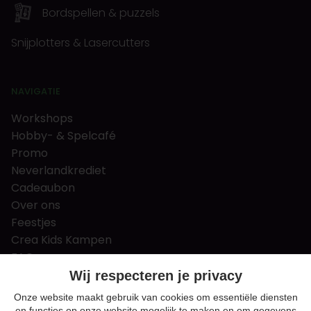
Bordspellen & puzzels
Snijplotters & Lasercutters
NAVIGATIE
Workshops
Hobby- & Spelcafé
Promo
Neverlandkrediet
Cadeaubon
Over ons
Feestjes
Crea Kids Kampen
FAQ
Tips & tricks
Wij respecteren je privacy
Contact
Onze website maakt gebruik van cookies om essentiële diensten
en functies op onze website mogelijk te maken en om gegevens