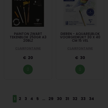
PAINTON ZWART
DIEREN - AQUARELBLOK
TEKENBLOK 250GR A3
VOORGEDRUKT 30 X 40
20BLZ
CM 15 VEL
CLAIRFONTAINE
CLAIRFONTAINE
20
30
1
2
3
4
5
...
29
30
31
32
33
34