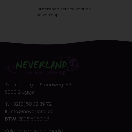
Uitstekende service voor én
na verkoop
Blankenbergse Steenweg 186
8000 Brugge
T.
+32(0)50 32 39 72
E.
info@neverland.be
BTW.
BE0518960193
Volg ons op social media