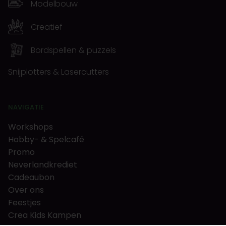
Modelbouw
Creatief
Bordspellen & puzzels
Snijplotters & Lasercutters
NAVIGATIE
Workshops
Hobby- & Spelcafé
Promo
Neverlandkrediet
Cadeaubon
Over ons
Feestjes
Crea Kids Kampen