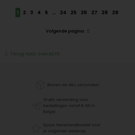
1
2
3
4
5
...
24
25
26
27
28
29
Volgende pagina
Terug naar overzicht
Binnen de 48u verzonden!
Gratis verzending voor
bestellingen vanaf € 60 in
België
Spaar Neverlandkrediet voor
je volgende aankoop