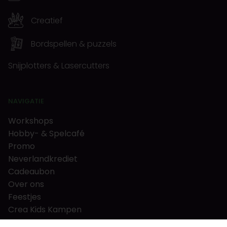
Creatief
Bordspellen & puzzels
Snijplotters & Lasercutters
NAVIGATIE
Workshops
Hobby- & Spelcafé
Promo
Neverlandkrediet
Cadeaubon
Over ons
Feestjes
Crea Kids Kampen
FAQ