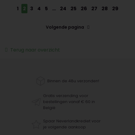
1
2
3
4
5
...
24
25
26
27
28
29
Volgende pagina
Terug naar overzicht
Binnen de 48u verzonden!
Gratis verzending voor
bestellingen vanaf € 60 in
België
Spaar Neverlandkrediet voor
je volgende aankoop