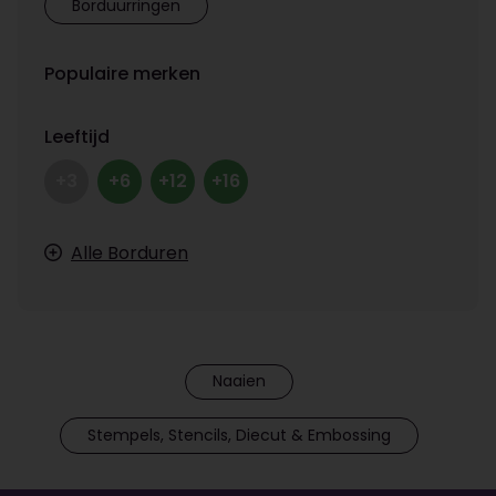
Borduurringen
Populaire merken
Leeftijd
+3
+6
+12
+16
Alle Borduren
Naaien
Stempels, Stencils, Diecut & Embossing