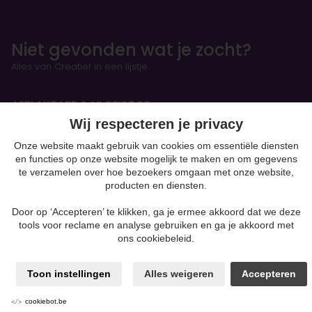
Niet gevonden wat je zocht?
Alles van Creatief in een lijstje.
AFPLAKTAPE & VLOEISTOF
Wij respecteren je privacy
Onze website maakt gebruik van cookies om essentiële diensten
HANDBOEKEN & OEFENSCHRIFTEN
en functies op onze website mogelijk te maken en om gegevens
Figurines
te verzamelen over hoe bezoekers omgaan met onze website,
producten en diensten.
BOETSEREN & GIETEN
Door op ‘Accepteren’ te klikken, ga je ermee akkoord dat we deze
tools voor reclame en analyse gebruiken en ga je akkoord met
Klei-soorten
ons cookiebeleid.
Silk Foam & Silk Clay
Papiermaché
Kaarsen & Zeep maken
Toon instellingen
Alles weigeren
Accepteren
Beton
moulding
cookiebot.be