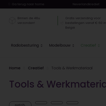
Ga terug naar home.
Neverlandkrediet
Binnen de 48u
Gratis verzending voor
verzonden!
bestellingen vanaf € 60 i
België
Radiobesturing
Modelbouw
Creatief
Home
Creatief
Tools & Werkmateriaal
Tools & Werkmateri
patch,