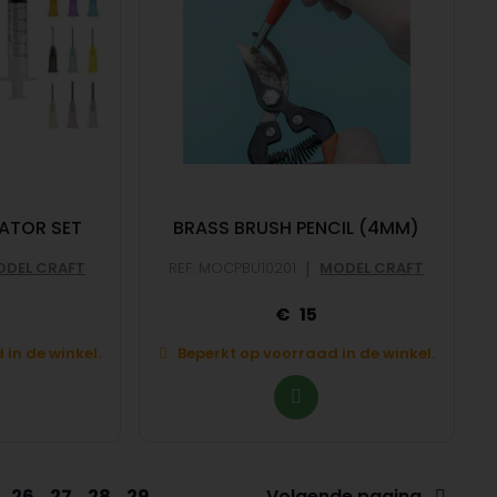
CATOR SET
BRASS BRUSH PENCIL (4MM)
|
DEL CRAFT
REF: MOCPBU10201
MODEL CRAFT
15
in de winkel.
Beperkt op voorraad in de winkel.
26
27
28
29
Volgende pagina