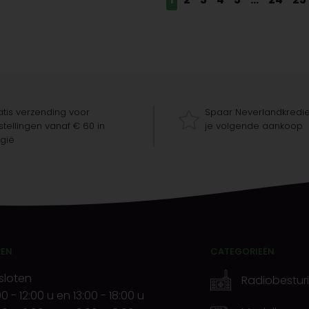
tis verzending voor
Spaar Neverlandkredie
tellingen vanaf € 60 in
je volgende aankoop
gië
REN
CATEGORIEËN
sloten
Radiobestur
00
-
12:00 u
en
13:00
-
18:00 u