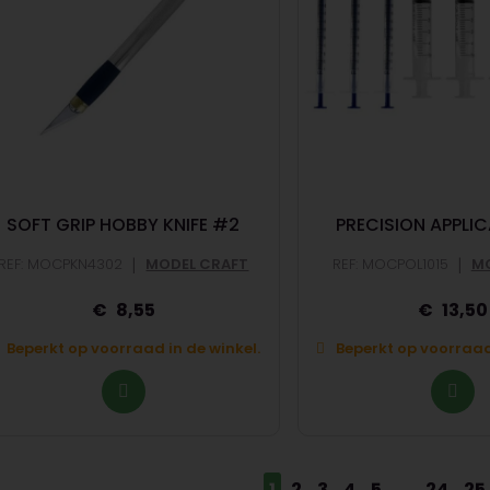
SOFT GRIP HOBBY KNIFE #2
PRECISION APPLI
|
|
REF: MOCPKN4302
MODEL CRAFT
REF: MOCPOL1015
MO
8,55
13,50
Beperkt op voorraad in de winkel.
Beperkt op voorraad 
1
2
3
4
5
...
24
25