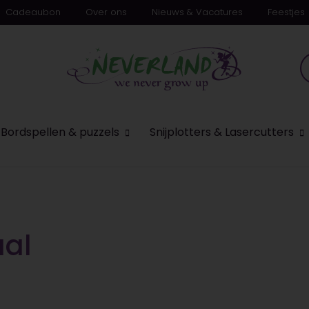
Cadeaubon
Over ons
Nieuws & Vacatures
Feestjes
n
Bordspellen & puzzels
Snijplotters & Lasercutters
aal