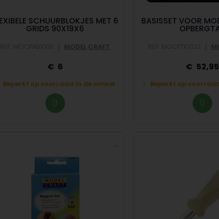
LEXIBELE SCHUURBLOKJES MET 6
BASISSET VOOR MO
GRIDS 90X19X6
OPBERGT
|
|
REF: MOCPAB1000
MODEL CRAFT
REF: MOCPTK1022
M
6
52,9
Beperkt op voorraad in de winkel.
Beperkt op voorraad 