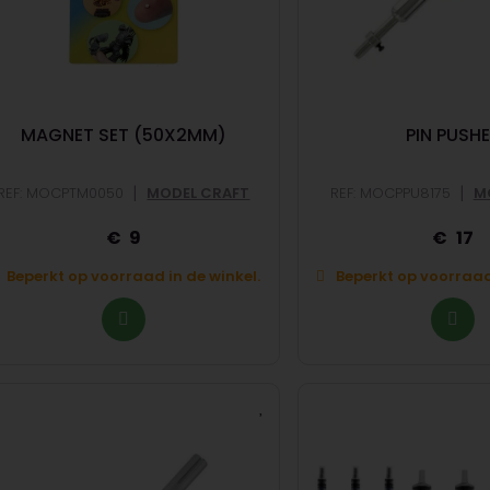
MAGNET SET (50X2MM)
PIN PUSH
|
|
REF: MOCPTM0050
MODEL CRAFT
REF: MOCPPU8175
M
9
17
Beperkt op voorraad in de winkel.
Beperkt op voorraad 