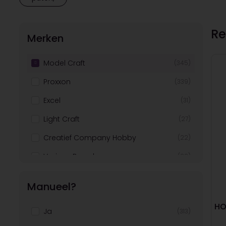
Re
Merken
Model Craft
(345)
Proxxon
(339)
Excel
(31)
Light Craft
(27)
Creatief Company Hobby
(22)
Various Brands
(22)
Glorex
(18)
Manueel?
Revell
(13)
HO
Ja
(313)
Artemio
(13)