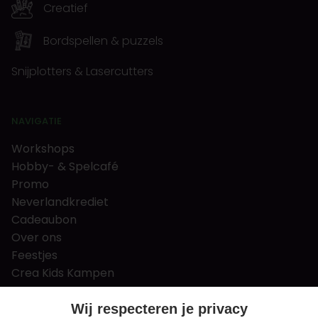
Creatief
Bordspellen & puzzels
Snijplotters & Lasercutters
NAVIGATIE
Workshops
Hobby- & Spelcafé
Promo
Neverlandkrediet
Cadeaubon
Over ons
Feestjes
Crea Kids Kampen
FAQ
Tips & tricks
Wij respecteren je privacy