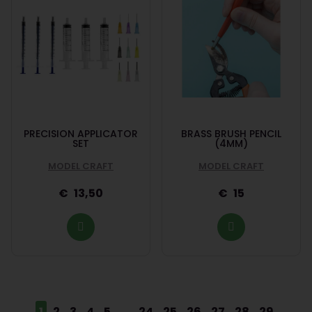
PRECISION APPLICATOR
BRASS BRUSH PENCIL
SET
(4MM)
MODEL CRAFT
MODEL CRAFT
13,50
15
1
2
3
4
5
...
24
25
26
27
28
29