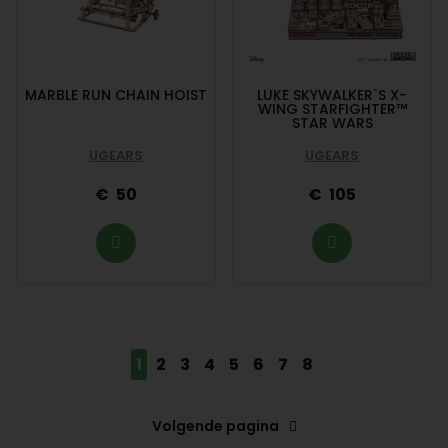
MARBLE RUN CHAIN HOIST
LUKE SKYWALKER`S X-
WING STARFIGHTER™
STAR WARS
UGEARS
UGEARS
50
105
1
2
3
4
5
6
7
8
Volgende pagina