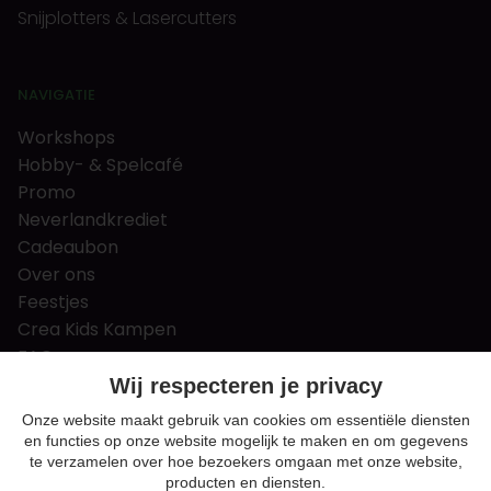
Snijplotters & Lasercutters
NAVIGATIE
Workshops
Hobby- & Spelcafé
Promo
Neverlandkrediet
Cadeaubon
Over ons
Feestjes
Crea Kids Kampen
FAQ
Tips & tricks
Wij respecteren je privacy
Contact
Onze website maakt gebruik van cookies om essentiële diensten
en functies op onze website mogelijk te maken en om gegevens
Nieuws & Vacatures
te verzamelen over hoe bezoekers omgaan met onze website,
producten en diensten.