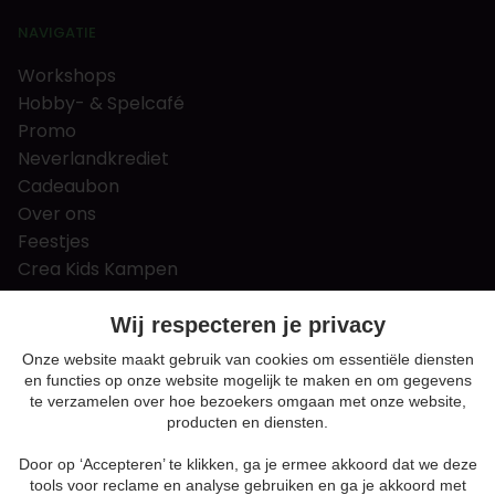
NAVIGATIE
Workshops
Hobby- & Spelcafé
Promo
Neverlandkrediet
Cadeaubon
Over ons
Feestjes
Crea Kids Kampen
FAQ
Tips & tricks
Wij respecteren je privacy
Contact
Onze website maakt gebruik van cookies om essentiële diensten
en functies op onze website mogelijk te maken en om gegevens
Nieuws & Vacatures
te verzamelen over hoe bezoekers omgaan met onze website,
producten en diensten.
Door op ‘Accepteren’ te klikken, ga je ermee akkoord dat we deze
Algemene voorwaarden
tools voor reclame en analyse gebruiken en ga je akkoord met