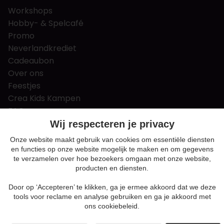
Workshops
Hobby- & Spelcafé
Promo
Neverlandkrediet
Cadeaubon
Over ons
Feestjes
Crea Kids Kampen
FAQ
Tips & tricks
Wij respecteren je privacy
Contact
Onze website maakt gebruik van cookies om essentiële diensten
en functies op onze website mogelijk te maken en om gegevens
Nieuws & Vacatures
te verzamelen over hoe bezoekers omgaan met onze website,
producten en diensten.
Door op ‘Accepteren’ te klikken, ga je ermee akkoord dat we deze
Algemene voorwaarden
tools voor reclame en analyse gebruiken en ga je akkoord met
Privacy en cookie policy
ons cookiebeleid.
Cookie voorkeuren