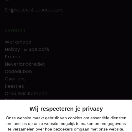
Snijplotters & Lasercutters
NAVIGATIE
Workshops
Hobby- & Spelcafé
Promo
Neverlandkrediet
Cadeaubon
Over ons
Feestjes
Crea Kids Kampen
FAQ
Tips & tricks
Wij respecteren je privacy
Contact
Onze website maakt gebruik van cookies om essentiële diensten
en functies op onze website mogelijk te maken en om gegevens
Nieuws & Vacatures
te verzamelen over hoe bezoekers omgaan met onze website,