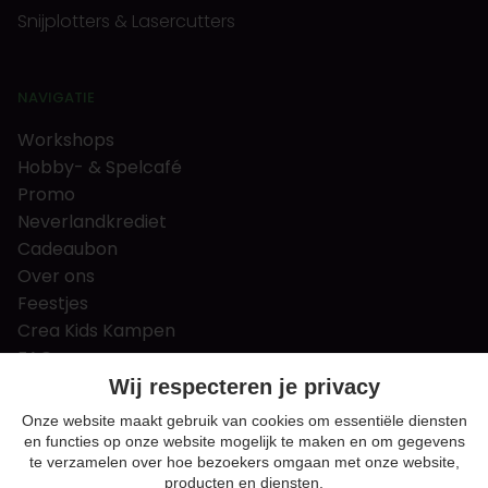
Snijplotters & Lasercutters
NAVIGATIE
Workshops
Hobby- & Spelcafé
Promo
Neverlandkrediet
Cadeaubon
Over ons
Feestjes
Crea Kids Kampen
FAQ
Tips & tricks
Wij respecteren je privacy
Contact
Onze website maakt gebruik van cookies om essentiële diensten
en functies op onze website mogelijk te maken en om gegevens
Nieuws & Vacatures
te verzamelen over hoe bezoekers omgaan met onze website,
producten en diensten.