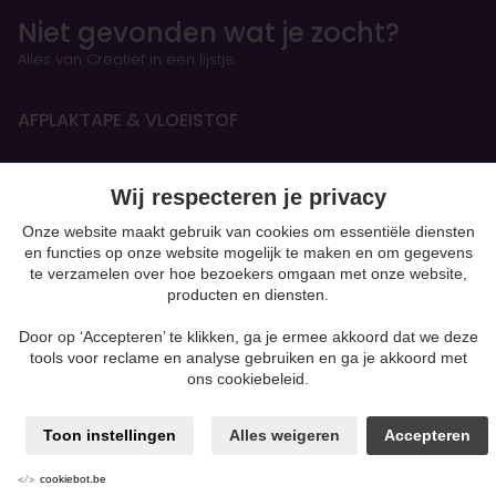
Niet gevonden wat je zocht?
Alles van Creatief in een lijstje.
AFPLAKTAPE & VLOEISTOF
HANDBOEKEN & OEFENSCHRIFTEN
Wij respecteren je privacy
Figurines
Onze website maakt gebruik van cookies om essentiële diensten
en functies op onze website mogelijk te maken en om gegevens
te verzamelen over hoe bezoekers omgaan met onze website,
BOETSEREN & GIETEN
producten en diensten.
Klei-soorten
Door op ‘Accepteren’ te klikken, ga je ermee akkoord dat we deze
Silk Foam & Silk Clay
tools voor reclame en analyse gebruiken en ga je akkoord met
Papiermaché
ons cookiebeleid.
Kaarsen & Zeep maken
Beton
moulding
Toon instellingen
Alles weigeren
Accepteren
Gips
Powertex & andere mixed media
cookiebot.be