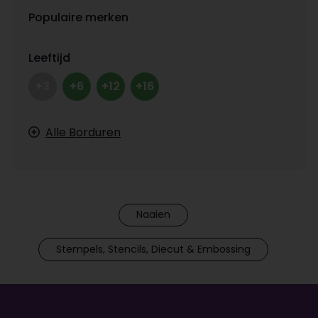
Populaire merken
Leeftijd
+3
+6
+12
+16
Alle Borduren
Naaien
Stempels, Stencils, Diecut & Embossing