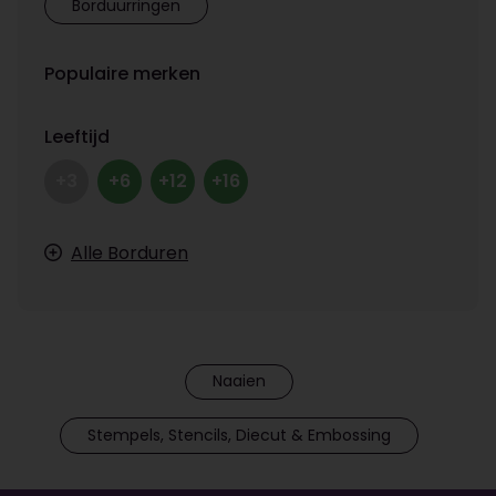
Borduurringen
Populaire merken
Leeftijd
+3
+6
+12
+16
Alle Borduren
Naaien
Stempels, Stencils, Diecut & Embossing