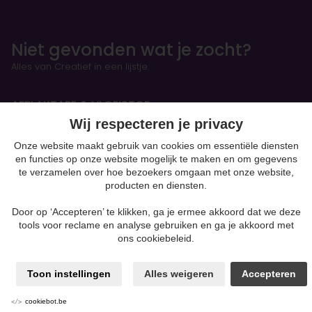
Niet gevonden wat je zocht?
Alles van Creatief in een lijstje.
AFPLAKTAPE & VLOEISTOF
Wij respecteren je privacy
Onze website maakt gebruik van cookies om essentiële diensten
HANDBOEKEN & OEFENSCHRIFTEN
en functies op onze website mogelijk te maken en om gegevens
Figurines
te verzamelen over hoe bezoekers omgaan met onze website,
producten en diensten.
BOETSEREN & GIETEN
Door op ‘Accepteren’ te klikken, ga je ermee akkoord dat we deze
tools voor reclame en analyse gebruiken en ga je akkoord met
Klei-soorten
ons cookiebeleid.
Silk Foam & Silk Clay
Papiermaché
Kaarsen & Zeep maken
Toon instellingen
Alles weigeren
Accepteren
Beton
moulding
cookiebot.be