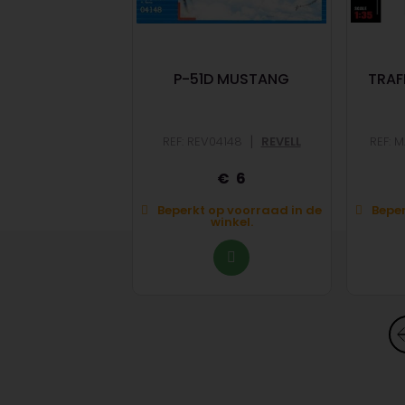
EAVY INFANTRY
P-51D MUSTANG
TRAFF
|
|
RB72014
HÄT
REF: REV04148
REVELL
REF: 
9,99
6
op voorraad in de
Beperkt op voorraad in de
Beper
winkel.
winkel.