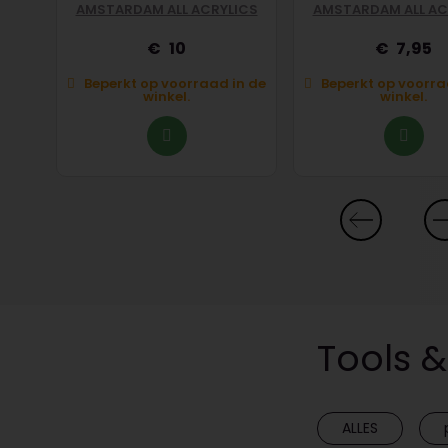
AMSTARDAM ALL ACRYLICS
AMSTARDAM ALL AC
10
7,95
n de
Beperkt op voorraad in de
Beperkt op voorra
winkel.
winkel.
Tools 
ALLES