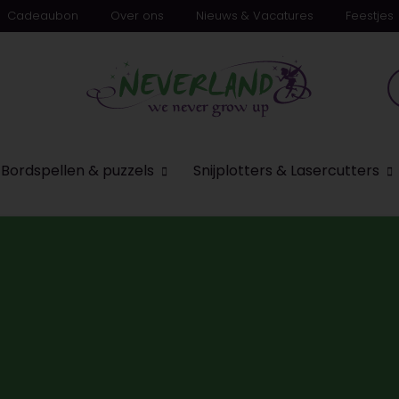
Cadeaubon
Over ons
Nieuws & Vacatures
Feestjes
n
Bordspellen & puzzels
Snijplotters & Lasercutters