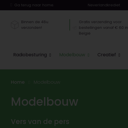
Ga terug naar home.
Neverlandkrediet
Binnen de 48u
Gratis verzending voor
verzonden!
bestellingen vanaf € 60 i
België
Radiobesturing
Modelbouw
Creatief
Home
Modelbouw
Modelbouw
Vers van de pers