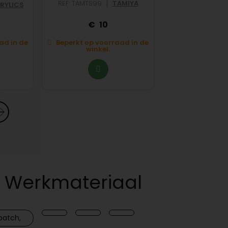
|
REF: TAMTS99
TAMIYA
REF: CIT991899512
RYLICS
10
4,
ad in de
Beperkt op voorraad in de
Beperkt op voo
winkel.
winkel
& Werkmateriaal
patch,