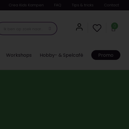
Crea Kids Kampen
FAQ
Tips & tricks
Contact
0
Workshops
Hobby- & Spelcafé
Promo