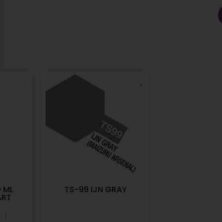
 ML
TS-99 IJN GRAY
22-74 LAYER 
ART
COPP
|
2