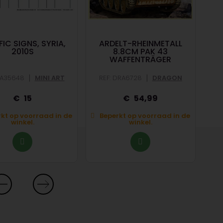
IC SIGNS, SYRIA,
ARDELT-RHEINMETALL
2010S
8.8CM PAK 43
WAFFENTRÄGER
|
|
MA35648
MINI ART
REF: DRA6728
DRAGON
15
54,99
kt op voorraad in de
Beperkt op voorraad in de
B
winkel.
winkel.