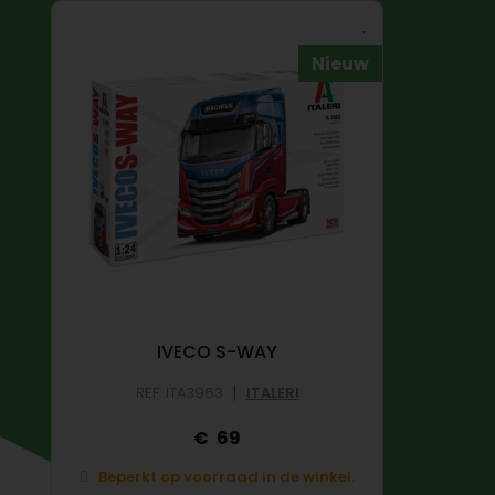
Nieuw
IVECO S-WAY
|
REF: ITA3963
ITALERI
69
Beperkt op voorraad in de winkel.