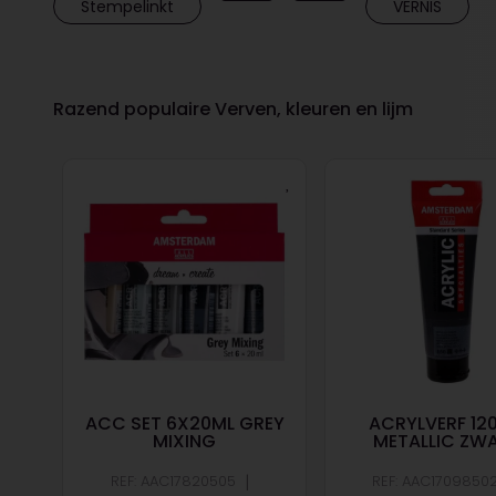
Stempelinkt
VERNIS
Razend populaire Verven, kleuren en lijm
RED
ACC SET 6X20ML GREY
ACRYLVERF 120
MIXING
METALLIC ZW
|
|
REF: AAC17820505
REF: AAC1709850