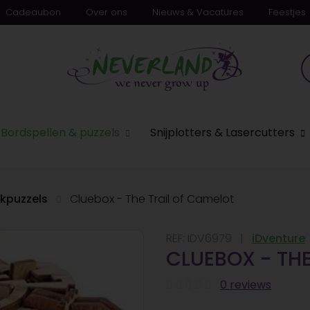
Cadeaubon
Over ons
Nieuws & Vacatures
Feestjes
Bordspellen & puzzels
Snijplotters & Lasercutters
kpuzzels
Cluebox - The Trail of Camelot
REF:
IDV6979
iDventure
CLUEBOX - THE
0 reviews