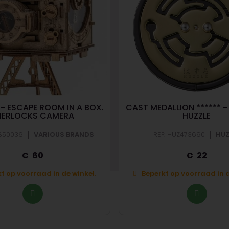
- ESCAPE ROOM IN A BOX.
CAST MEDALLION ****** -
HERLOCKS CAMERA
HUZZLE
|
|
B850036
VARIOUS BRANDS
REF: HUZ473690
HUZ
60
22
t op voorraad in de winkel.
Beperkt op voorraad in d