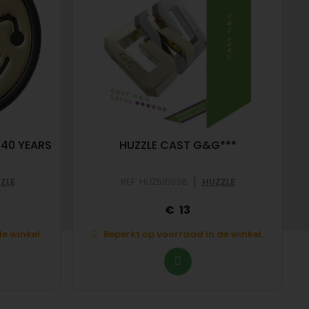
 40 YEARS
HUZZLE CAST G&G***
|
ZLE
REF: HUZ515038
HUZZLE
13
e winkel.
Beperkt op voorraad in de winkel.