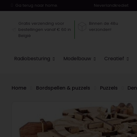
Ga terug naar home.
Neverlandkrediet
Gratis verzending voor
Binnen de 48u
bestellingen vanaf € 60 in
verzonden!
België
Radiobesturing
Modelbouw
Creatief
Home
Bordspellen & puzzels
Puzzels
Den