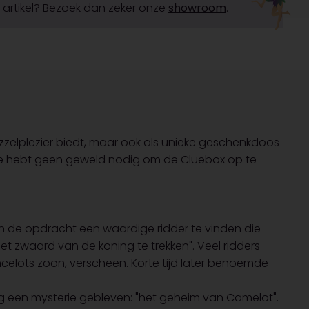
it artikel? Bezoek dan zeker onze
showroom
.
zzelplezier biedt, maar ook als unieke geschenkdoos
 Je hebt geen geweld nodig om de Cluebox op te
ijn de opdracht een waardige ridder te vinden die
het zwaard van de koning te trekken". Veel ridders
celots zoon, verscheen. Korte tijd later benoemde
g een mysterie gebleven: "het geheim van Camelot".