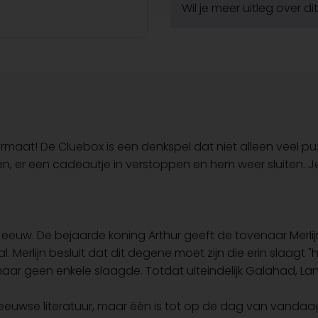
Wil je meer uitleg over d
aat! De Cluebox is een denkspel dat niet alleen veel pu
en, er een cadeautje in verstoppen en hem weer sluiten.
6e eeuw. De bejaarde koning Arthur geeft de tovenaar Merl
 Merlijn besluit dat dit degene moet zijn die erin slaagt "
ar geen enkele slaagde. Totdat uiteindelijk Galahad, Lan
euwse literatuur, maar één is tot op de dag van vandaa