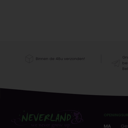
Gra
Binnen de 48u verzonden!
bes
Bel
OPENINGSU
MA
Ge