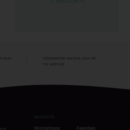
050 32 39 72
t voor
Uitstekende service voor én
na verkoop
NAVIGATIE
Workshops
Feestjes
ing