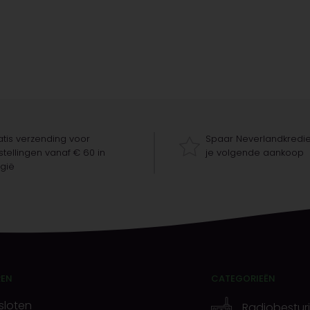
tis verzending voor
Spaar Neverlandkredie
tellingen vanaf € 60 in
je volgende aankoop
gië
REN
CATEGORIEËN
sloten
Radiobestur