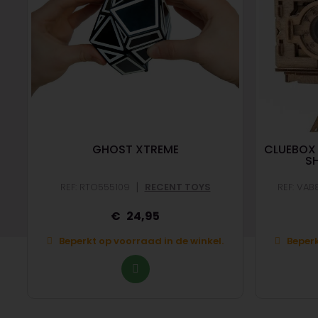
GHOST XTREME
CLUEBOX 
S
|
REF: RTO555109
RECENT TOYS
REF: VA
24,95
Beperkt op voorraad in de winkel.
Beperk