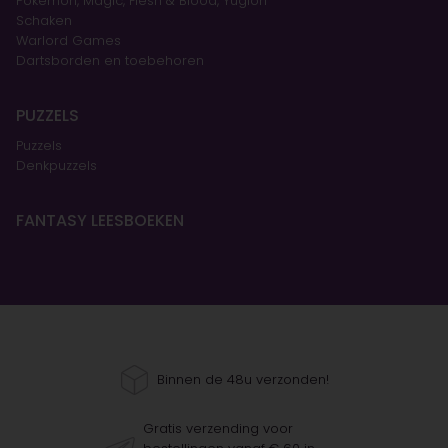
Pokémon, Magic, Flesh & Blood, Yugioh
Schaken
Warlord Games
Dartsborden en toebehoren
PUZZELS
Puzzels
Denkpuzzels
FANTASY LEESBOEKEN
Binnen de 48u verzonden!
Gratis verzending voor