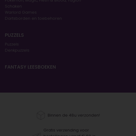
Pokémon, Magic, Flesh & Blood, Yugioh
Schaken
Warlord Games
Dartsborden en toebehoren
PUZZELS
Puzzels
Denkpuzzels
FANTASY LEESBOEKEN
Binnen de 48u verzonden!
Gratis verzending voor