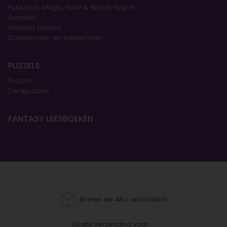
Pokémon, Magic, Flesh & Blood, Yugioh
Schaken
Warlord Games
Dartsborden en toebehoren
PUZZELS
Puzzels
Denkpuzzels
FANTASY LEESBOEKEN
Binnen de 48u verzonden!
Gratis verzending voor