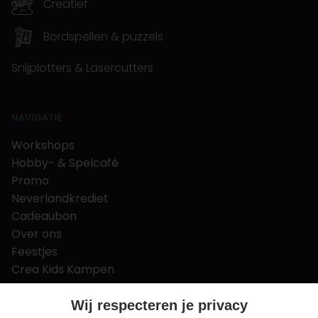
Creatief
Bordspellen & puzzels
Snijplotters & Lasercutters
NAVIGATIE
Workshops
Hobby- & Spelcafé
Promo
Neverlandkrediet
Cadeaubon
Over ons
Feestjes
Crea Kids Kampen
FAQ
Tips & tricks
Wij respecteren je privacy