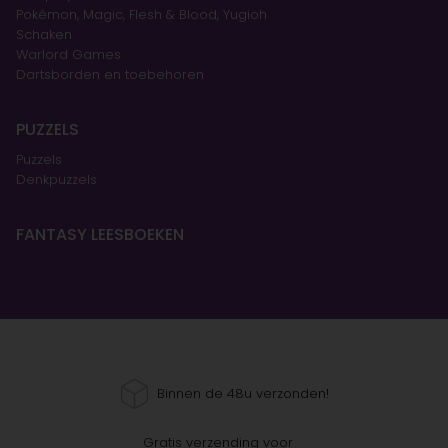
Pokémon, Magic, Flesh & Blood, Yugioh
Schaken
Warlord Games
Dartsborden en toebehoren
PUZZELS
Puzzels
Denkpuzzels
FANTASY LEESBOEKEN
Binnen de 48u verzonden!
Gratis verzending voor