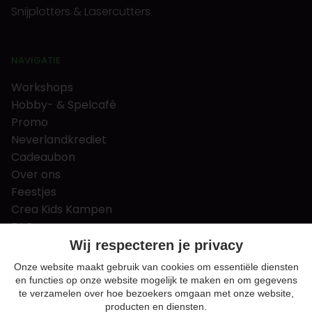
Snijplotters & Lasercutters
NAVIGATIE
Workshops
Hobby- & Spelcafé
Promo
Neverlandkrediet
Cadeaubon
Over ons
Feestjes
Crea Kids Kampen
FAQ
Tips & tricks
Wij respecteren je privacy
Contact
Onze website maakt gebruik van cookies om essentiële diensten
en functies op onze website mogelijk te maken en om gegevens
Nieuws & Vacatures
te verzamelen over hoe bezoekers omgaan met onze website,
producten en diensten.