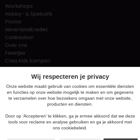
Workshops
Hobby- & Spelcafé
Promo
Neverlandkrediet
Cadeaubon
Over ons
Feestjes
Crea Kids Kampen
FAQ
Tips & tricks
Wij respecteren je privacy
Contact
Onze website maakt gebruik van cookies om essentiële diensten
en functies op onze website mogelijk te maken en om gegevens
Nieuws & Vacatures
te verzamelen over hoe bezoekers omgaan met onze website,
producten en diensten.
Door op ‘Accepteren’ te klikken, ga je ermee akkoord dat we deze
Algemene voorwaarden
tools voor reclame en analyse gebruiken en ga je akkoord met
Privacy en cookie policy
ons cookiebeleid.
Cookie voorkeuren