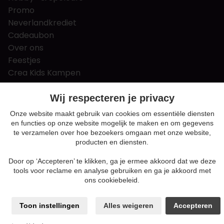
Promo
Neverlandkrediet
Cadeaubon
Over ons
Feestjes
Crea Kids Kampen
FAQ
Tips & tricks
Wij respecteren je privacy
Contact
Onze website maakt gebruik van cookies om essentiële diensten
en functies op onze website mogelijk te maken en om gegevens
Nieuws & Vacatures
te verzamelen over hoe bezoekers omgaan met onze website,
producten en diensten.
Door op ‘Accepteren’ te klikken, ga je ermee akkoord dat we deze
Algemene voorwaarden
tools voor reclame en analyse gebruiken en ga je akkoord met
Privacy en cookie policy
ons cookiebeleid.
Cookie voorkeuren
Sitemap
Toon instellingen
Alles weigeren
Accepteren
Login