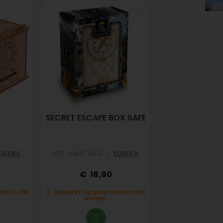
X
SECRET ESCAPE BOX SAFE
JAN VAN HA
PUZZEL: LOO
BRIGHT 
|
GEARS
REF: EUR473458
EUREKA
REF: JUM111010052
18,90
1
ad in de
Beperkt op voorraad in de
Beperkt op voo
winkel.
winkel