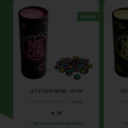
Nieuw
LET S TALK NEON - ROZE
LET
|
REF: HAB2012403001
HABA
REF
13
Op voorraad in de winkel.
Op