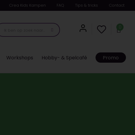
Crea Kids Kampen
FAQ
Tips & tricks
Contact
0
Workshops
Hobby- & Spelcafé
Promo