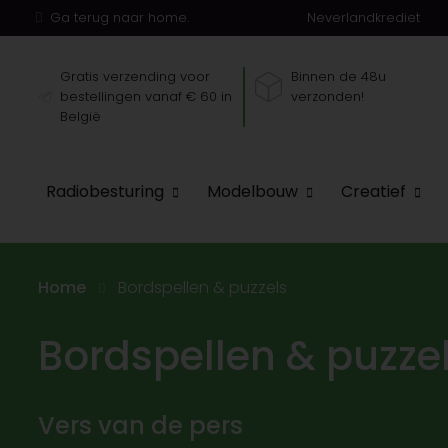
Ga terug naar home.
Neverlandkrediet
Gratis verzending voor
Binnen de 48u
bestellingen vanaf € 60 in
verzonden!
België
Radiobesturing
Modelbouw
Creatief
Home
Bordspellen & puzzels
Bordspellen & puzze
Vers van de pers