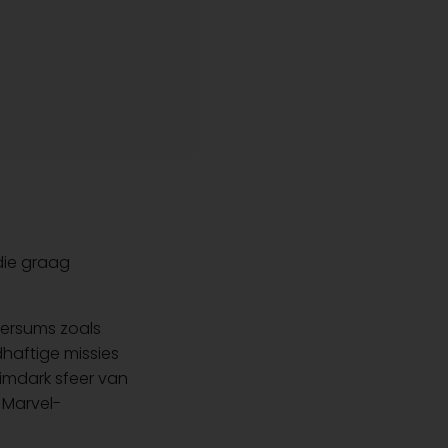
die graag
versums zoals
haftige missies
rimdark sfeer van
 Marvel-