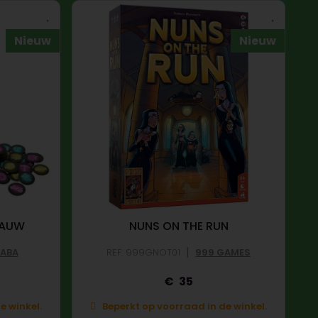
Nieuw
Nieuw
LAUW
NUNS ON THE RUN
|
ABA
REF: 999GNOT01
999 GAMES
35
e winkel.
Beperkt op voorraad in de winkel.