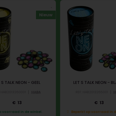
Nieuw
 S TALK NEON - GEEL
LET S TALK NEON - B
|
|
: HAB2013260001
HABA
REF: HAB2013265001
H
13
13
 voorraad in de winkel.
Beperkt op voorraad in d