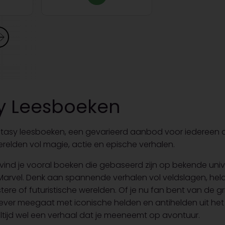
y Leesboeken
tasy leesboeken, een gevarieerd aanbod voor iedereen 
elden vol magie, actie en epische verhalen.
e vind je vooral boeken die gebaseerd zijn op bekende uni
rvel. Denk aan spannende verhalen vol veldslagen, held
istere of futuristische werelden. Of je nu fan bent van de g
ever meegaat met iconische helden en antihelden uit het
 altijd wel een verhaal dat je meeneemt op avontuur.