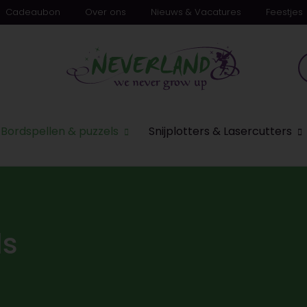
Cadeaubon
Over ons
Nieuws & Vacatures
Feestjes
Bordspellen & puzzels
Snijplotters & Lasercutters
ls