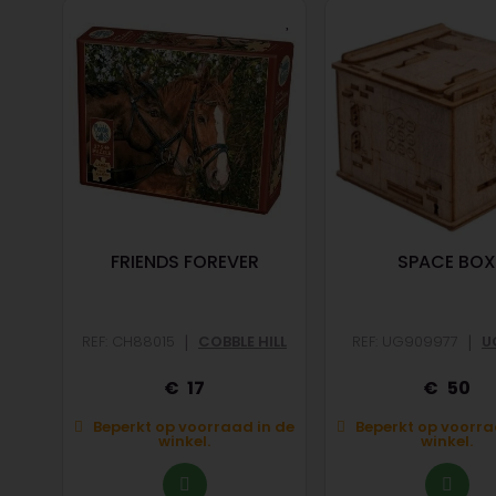
)
FRIENDS FOREVER
SPACE BO
|
|
REF: CH88015
COBBLE HILL
REF: UG909977
U
17
50
n de
Beperkt op voorraad in de
Beperkt op voorra
winkel.
winkel.