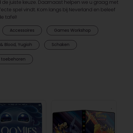
d de juiste keuze. Daarnaast helpen we u graag met
rfecte spel vindt. Kom langs bij Neverland en beleef
 tafel!
Accessoires
Games Workshop
& Blood, Yugioh
Schaken
 toebehoren