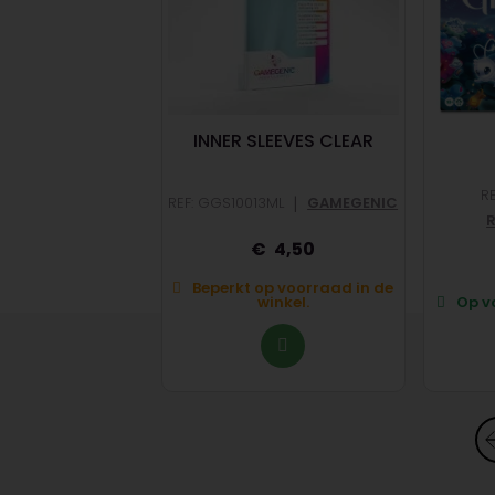
NTARSIA
INNER SLEEVES CLEAR
R
|
|
T01
999 GAMES
REF: GGS10013ML
GAMEGENIC
45
4,50
op voorraad in de
Beperkt op voorraad in de
winkel.
winkel.
Op vo