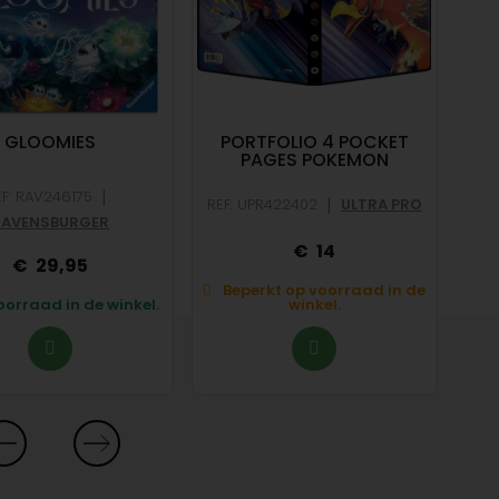
GLOOMIES
PORTFOLIO 4 POCKET
PAGES POKEMON
|
EF: RAV246175
|
REF: UPR422402
ULTRA PRO
RAVENSBURGER
14
29,95
Beperkt op voorraad in de
B
orraad in de winkel.
winkel.