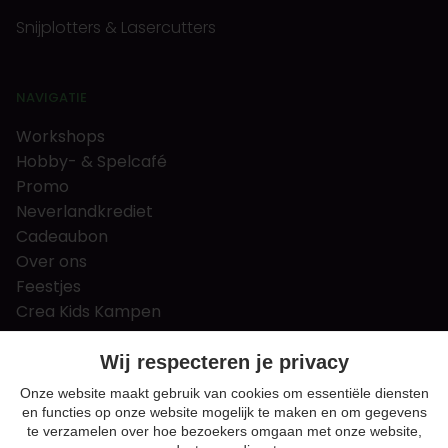
Snijplotters & Lasercutters
NAVIGATIE
Workshops
Hobby- & Spelcafé
Promo
Neverlandkrediet
Cadeaubon
Over ons
Feestjes
Crea Kids Kampen
FAQ
Tips & tricks
Wij respecteren je privacy
Contact
Onze website maakt gebruik van cookies om essentiële diensten
en functies op onze website mogelijk te maken en om gegevens
Nieuws & Vacatures
te verzamelen over hoe bezoekers omgaan met onze website,