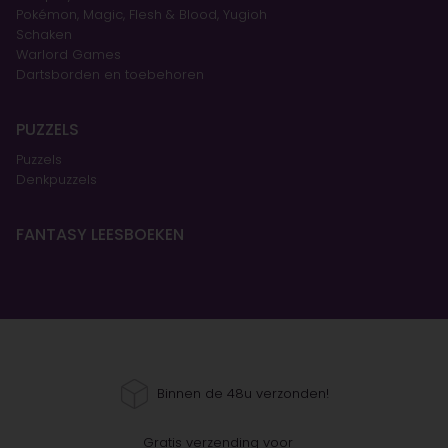
Pokémon, Magic, Flesh & Blood, Yugioh
Schaken
Warlord Games
Dartsborden en toebehoren
PUZZELS
Puzzels
Denkpuzzels
FANTASY LEESBOEKEN
Binnen de 48u verzonden!
Gratis verzending voor