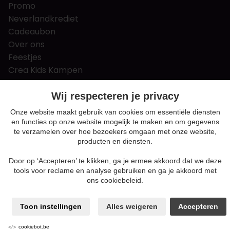
Promo
Neverlandkrediet
Cadeaubon
Over ons
Feestjes
Crea Kids Kampen
FAQ
Tips & tricks
Wij respecteren je privacy
Contact
Onze website maakt gebruik van cookies om essentiële diensten
en functies op onze website mogelijk te maken en om gegevens
Nieuws & Vacatures
te verzamelen over hoe bezoekers omgaan met onze website,
producten en diensten.
Door op ‘Accepteren’ te klikken, ga je ermee akkoord dat we deze
Algemene voorwaarden
tools voor reclame en analyse gebruiken en ga je akkoord met
Privacy en cookie policy
ons cookiebeleid.
Cookie voorkeuren
Sitemap
Toon instellingen
Alles weigeren
Accepteren
Login
ENABLERS
cookiebot.be