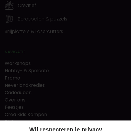
Creatief
Bordspellen & puzzels
Snijplotters & Lasercutters
NAVIGATIE
Workshops
Hobby- & Spelcafé
Promo
Neverlandkrediet
Cadeaubon
Over ons
Feestjes
Crea Kids Kampen
FAQ
Tips & tricks
Wij respecteren je privacy