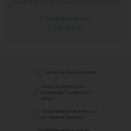
steeds klaar om al je vragen te beantwoorden.
info@neverland.be
050 32 39 72
Binnen de 48u verzonden!
Gratis verzending voor
bestellingen vanaf € 60 in
België
Spaar Neverlandkrediet voor
je volgende aankoop
Uitstekende service voor én