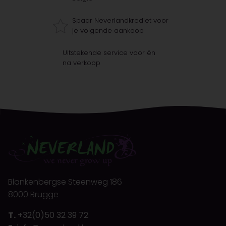
Spaar Neverlandkrediet voor
je volgende aankoop
Uitstekende service voor én
na verkoop
Blankenbergse Steenweg 186
8000 Brugge
T.
+32(0)50 32 39 72