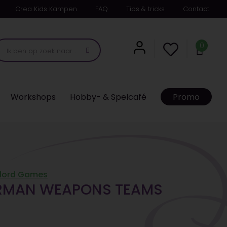
Crea Kids Kampen
FAQ
Tips & tricks
Contact
0
Workshops
Hobby- & Spelcafé
Promo
lord Games
ERMAN WEAPONS TEAMS