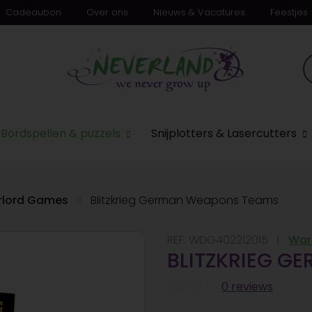
Cadeaubon
Over ons
Nieuws & Vacatures
Feestjes
n
Bordspellen & puzzels
Snijplotters & Lasercutters
lord Games
Blitzkrieg German Weapons Teams
REF:
WDG402212015
War
BLITZKRIEG G
0 reviews