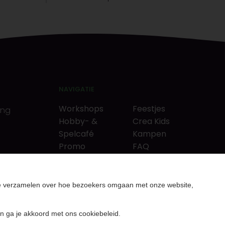
NAVIGATIE
Workshops
Feestjes
ing
Hobby- &
Crea Kids
Spelcafé
Kampen
Promo
FAQ
Neverlandkrediet
Tips & tricks
Cadeaubon
Contact
& puzzels
Over ons
te verzamelen over hoe bezoekers omgaan met onze website,
rcutters
Nieuws & Vacatures
n ga je akkoord met ons cookiebeleid.