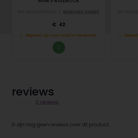
WAR II RULEBOOK
|
REF: WDG401010030
WARLORD GAMES
REF: WDG4
42
Beperkt op voorraad in de winkel.
Beperk
reviews
0 reviews
Er zijn nog geen reviews over dit product.