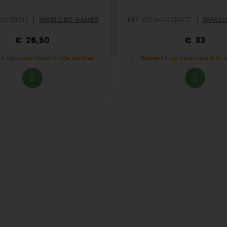
|
|
02013013
WARLORD GAMES
REF: WDG402215507
WARLO
26,50
33
t op voorraad in de winkel.
Beperkt op voorraad in d