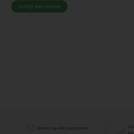
Schrijf een review
Gra
Binnen de 48u verzonden!
bes