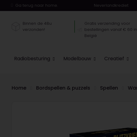
Ga terug naar home.
Neverlandkrediet
Binnen de 48u
Gratis verzending voor
verzonden!
bestellingen vanaf € 60 i
België
Radiobesturing
Modelbouw
Creatief
Home
Bordspellen & puzzels
Spellen
War