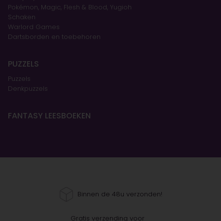
Pokémon, Magic, Flesh & Blood, Yugioh
Schaken
Warlord Games
Dartsborden en toebehoren
PUZZELS
Puzzels
Denkpuzzels
FANTASY LEESBOEKEN
Binnen de 48u verzonden!
Gratis verzending voor