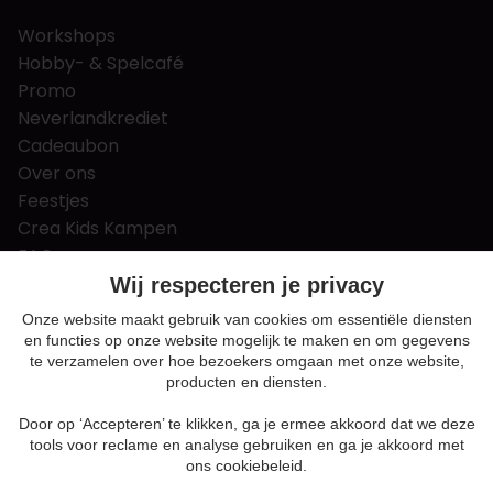
Workshops
Hobby- & Spelcafé
Promo
Neverlandkrediet
Cadeaubon
Over ons
Feestjes
Crea Kids Kampen
FAQ
Tips & tricks
Wij respecteren je privacy
Contact
Onze website maakt gebruik van cookies om essentiële diensten
en functies op onze website mogelijk te maken en om gegevens
Nieuws & Vacatures
te verzamelen over hoe bezoekers omgaan met onze website,
producten en diensten.
Door op ‘Accepteren’ te klikken, ga je ermee akkoord dat we deze
Algemene voorwaarden
tools voor reclame en analyse gebruiken en ga je akkoord met
Privacy en cookie policy
ons cookiebeleid.
Cookie voorkeuren