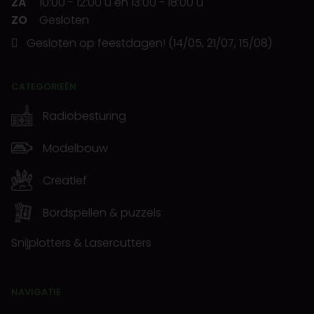
ZA
10:00
-
12:00 u
en
13:00
-
18:00 u
ZO
Gesloten
Gesloten op feestdagen! (14/05, 21/07, 15/08)
CATEGORIEËN
Radiobesturing
Modelbouw
Creatief
Bordspellen & puzzels
Snijplotters & Lasercutters
NAVIGATIE