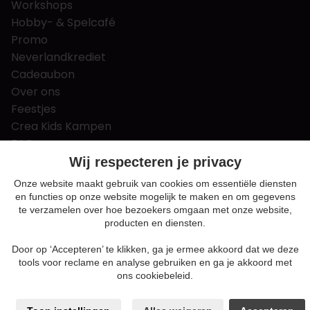
Workshops
Hobby- & Spelcafé
Promo
Neverlandkrediet
Cadeaubon
Over ons
Feestjes
Crea Kids Kampen
FAQ
Tips & tricks
Wij respecteren je privacy
Contact
Onze website maakt gebruik van cookies om essentiële diensten
en functies op onze website mogelijk te maken en om gegevens
Nieuws & Vacatures
te verzamelen over hoe bezoekers omgaan met onze website,
producten en diensten.
Door op ‘Accepteren’ te klikken, ga je ermee akkoord dat we deze
Algemene voorwaarden
tools voor reclame en analyse gebruiken en ga je akkoord met
Privacy en cookie policy
ons cookiebeleid.
Cookie voorkeuren
Sitemap