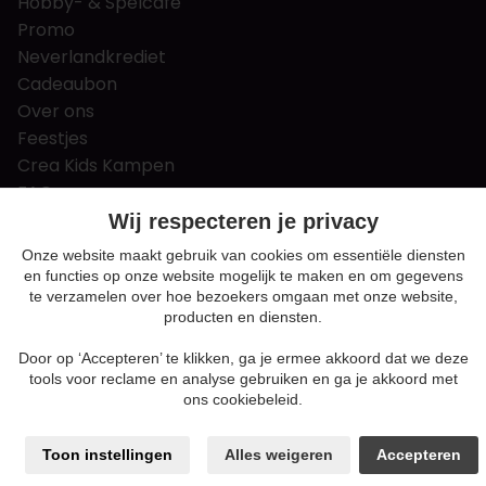
Hobby- & Spelcafé
Promo
Neverlandkrediet
Cadeaubon
Over ons
Feestjes
Crea Kids Kampen
FAQ
Tips & tricks
Wij respecteren je privacy
Contact
Onze website maakt gebruik van cookies om essentiële diensten
en functies op onze website mogelijk te maken en om gegevens
Nieuws & Vacatures
te verzamelen over hoe bezoekers omgaan met onze website,
producten en diensten.
Door op ‘Accepteren’ te klikken, ga je ermee akkoord dat we deze
Algemene voorwaarden
tools voor reclame en analyse gebruiken en ga je akkoord met
Privacy en cookie policy
ons cookiebeleid.
Cookie voorkeuren
Sitemap
Toon instellingen
Alles weigeren
Accepteren
Login