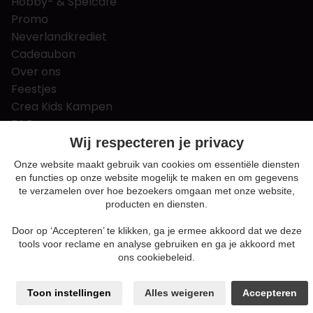
Hobby- & Spelcafé
Promo
Neverlandkrediet
Cadeaubon
Over ons
Feestjes
Crea Kids Kampen
FAQ
Tips & tricks
Wij respecteren je privacy
Contact
Onze website maakt gebruik van cookies om essentiële diensten
en functies op onze website mogelijk te maken en om gegevens
Nieuws & Vacatures
te verzamelen over hoe bezoekers omgaan met onze website,
producten en diensten.
Door op ‘Accepteren’ te klikken, ga je ermee akkoord dat we deze
Algemene voorwaarden
tools voor reclame en analyse gebruiken en ga je akkoord met
Privacy en cookie policy
ons cookiebeleid.
Cookie voorkeuren
Sitemap
Toon instellingen
Alles weigeren
Accepteren
Login