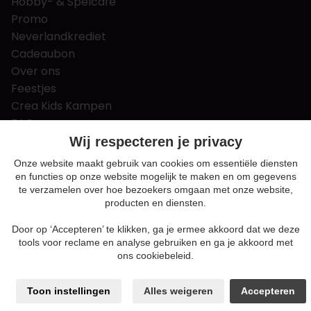
Hobby- & Spelcafé
Promo
Neverlandkrediet
Cadeaubon
Over ons
Feestjes
Crea Kids Kampen
FAQ
Tips & tricks
Wij respecteren je privacy
Contact
Onze website maakt gebruik van cookies om essentiële diensten
en functies op onze website mogelijk te maken en om gegevens
Nieuws & Vacatures
te verzamelen over hoe bezoekers omgaan met onze website,
producten en diensten.
Door op ‘Accepteren’ te klikken, ga je ermee akkoord dat we deze
Algemene voorwaarden
tools voor reclame en analyse gebruiken en ga je akkoord met
Privacy en cookie policy
ons cookiebeleid.
Cookie voorkeuren
Sitemap
Toon instellingen
Alles weigeren
Accepteren
Login