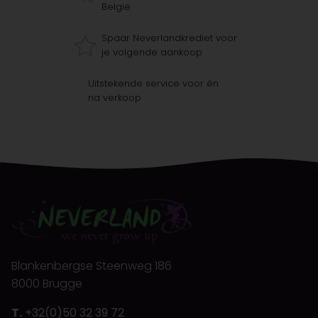
België
Spaar Neverlandkrediet voor
je volgende aankoop
Uitstekende service voor én
na verkoop
Blankenbergse Steenweg 186
8000 Brugge
T.
+32(0)50 32 39 72