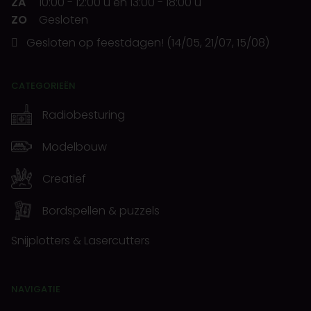
ZA
10:00
-
12:00 u
en
13:00
-
18:00 u
ZO
Gesloten
Gesloten op feestdagen! (14/05, 21/07, 15/08)
CATEGORIEËN
Radiobesturing
Modelbouw
Creatief
Bordspellen & puzzels
Snijplotters & Lasercutters
NAVIGATIE