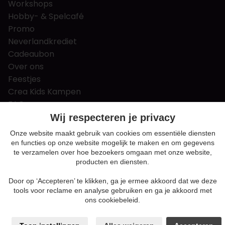
Workshops
Hobby- & Spelcafé
Promo
Neverlandkrediet
Cadeaubon
Over ons
Feestjes
Crea Kids Kampen
FAQ
Tips & tricks
Wij respecteren je privacy
Contact
Onze website maakt gebruik van cookies om essentiële diensten
en functies op onze website mogelijk te maken en om gegevens
Nieuws & Vacatures
te verzamelen over hoe bezoekers omgaan met onze website,
producten en diensten.
Door op ‘Accepteren’ te klikken, ga je ermee akkoord dat we deze
Algemene voorwaarden
tools voor reclame en analyse gebruiken en ga je akkoord met
Privacy en cookie policy
ons cookiebeleid.
Cookie voorkeuren
Sitemap