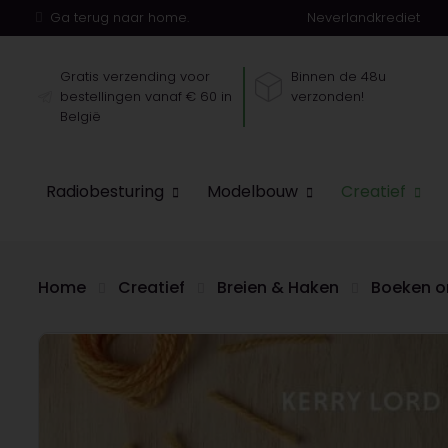
Ga terug naar home.
Neverlandkrediet
Gratis verzending voor
Binnen de 48u
bestellingen vanaf € 60 in
verzonden!
België
Radiobesturing
Modelbouw
Creatief
Home
Creatief
Breien & Haken
Boeken o