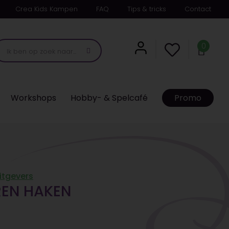
Crea Kids Kampen
FAQ
Tips & tricks
Contact
0
Workshops
Hobby- & Spelcafé
Promo
itgevers
REN HAKEN