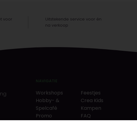
t voor
Uitstekende service voor én
na verkoop
NAVIGATIE
Workshops
Feestjes
ing
Hobby- &
Crea Kids
Spelcafé
Kampen
Promo
FAQ
Neverlandkrediet
Tips & tricks
Cadeaubon
Contact
& puzzels