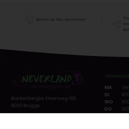
Gra
Binnen de 48u verzonden!
bes
Bel
OPENINGSU
MA
Ge
DI
10:
Blankenbergse Steenweg 186
WO
10:
8000 Brugge
DO
13:
VR
10:
T.
+32(0)50 32 39 72
ZA
10:
E.
info@neverland.be