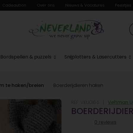
Cadeaubon
Over ons
Nieuws & Vacatures
Feestjes
Bordspellen & puzzels
Snijplotters & Lasercutters
m te haken/breien
Boerderijdieren haken
REF:
VEU0165
Veltman U
BOERDERIJDIE
0 reviews