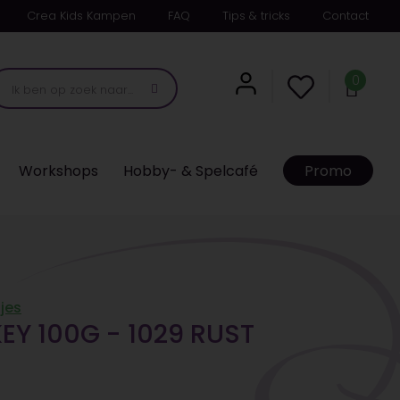
Crea Kids Kampen
FAQ
Tips & tricks
Contact
0
Workshops
Hobby- & Spelcafé
Promo
jes
Y 100G - 1029 RUST