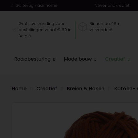
Ga terug naar home.
Neverlandkrediet
Gratis verzending voor
Binnen de 48u
bestellingen vanaf € 60 in
verzonden!
België
Radiobesturing
Modelbouw
Creatief
Home
Creatief
Breien & Haken
Katoen- 