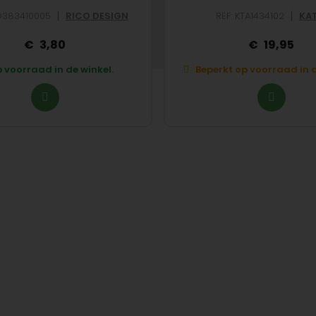
|
|
CD383410005
RICO DESIGN
REF: KTA1434102
KAT
3,80
19,95
 voorraad in de winkel.
Beperkt op voorraad in d