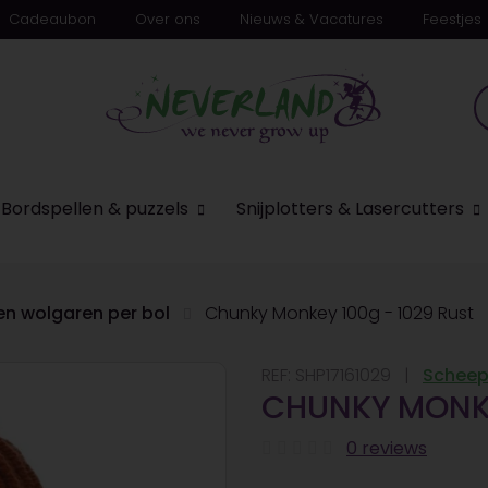
Cadeaubon
Over ons
Nieuws & Vacatures
Feestjes
Bordspellen & puzzels
Snijplotters & Lasercutters
en wolgaren per bol
Chunky Monkey 100g - 1029 Rust
REF:
SHP17161029
Scheep
CHUNKY MONKE
0 reviews