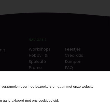
NAVIGATIE
Workshops
Feestjes
ing
Hobby- &
Crea Kids
Spelcafé
Kampen
Promo
FAQ
Neverlandkrediet
Tips & tricks
Cadeaubon
Contact
& puzzels
Over ons
te verzamelen over hoe bezoekers omgaan met onze website,
rcutters
Nieuws & Vacatures
n ga je akkoord met ons cookiebeleid.