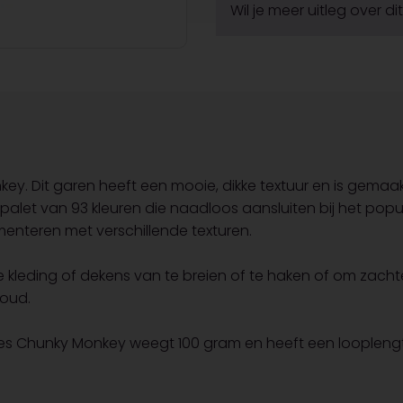
Wil je meer uitleg over d
. Dit garen heeft een mooie, dikke textuur en is gemaakt
een palet van 93 kleuren die naadloos aansluiten bij het po
enteren met verschillende texturen.
e kleding of dekens van te breien of te haken of om zachte
houd.
 Chunky Monkey weegt 100 gram en heeft een looplengte 