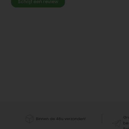
Schrijf een review
Gra
Binnen de 48u verzonden!
bes
Bel