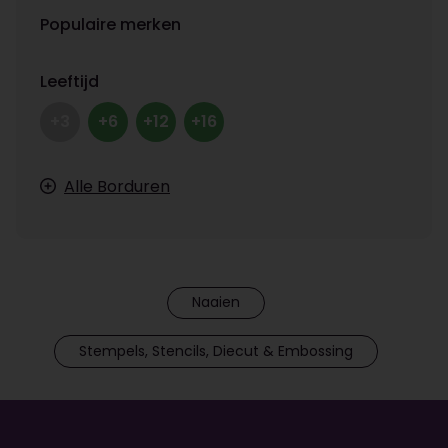
Populaire merken
Leeftijd
+3
+6
+12
+16
Alle Borduren
Naaien
Stempels, Stencils, Diecut & Embossing