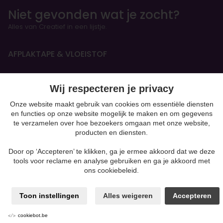
Niet gevonden wat je zocht?
Alles van Creatief in een lijstje.
AFPLAKTAPE & VLOEISTOF
HANDBOEKEN & OEFENSCHRIFTEN
Wij respecteren je privacy
Figurines
Onze website maakt gebruik van cookies om essentiële diensten
en functies op onze website mogelijk te maken en om gegevens
te verzamelen over hoe bezoekers omgaan met onze website,
BOETSEREN & GIETEN
producten en diensten.
Klei-soorten
Door op ‘Accepteren’ te klikken, ga je ermee akkoord dat we deze
Silk Foam & Silk Clay
tools voor reclame en analyse gebruiken en ga je akkoord met
Papiermaché
ons cookiebeleid.
Kaarsen & Zeep maken
Beton
moulding
Toon instellingen
Alles weigeren
Accepteren
Gips
Powertex & andere mixed media
cookiebot.be