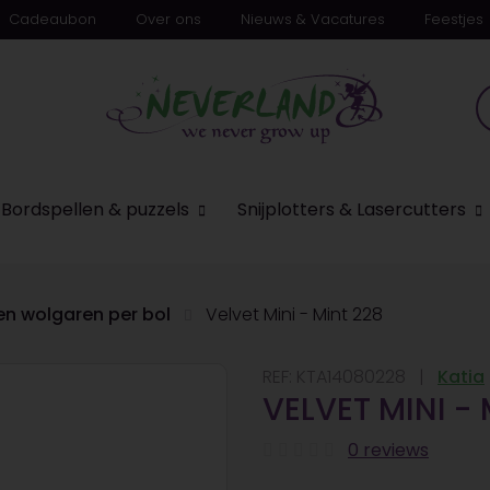
Cadeaubon
Over ons
Nieuws & Vacatures
Feestjes
n
Bordspellen & puzzels
Snijplotters & Lasercutters
en wolgaren per bol
Velvet Mini - Mint 228
REF:
KTA14080228
Katia
VELVET MINI -
0 reviews