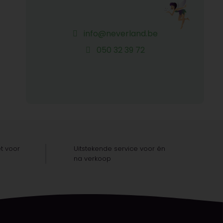
info@neverland.be
050 32 39 72
t voor
Uitstekende service voor én
na verkoop