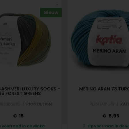
Nieuw
CASHMERI LUXURY SOCKS -
MERINO ARAN 73 TUR
36 FOREST GREENS
|
|
C383306036
RICO DESIGN
REF: KTA81673
KAT
15
6,95
 voorraad in de winkel.
Op voorraad in de wi