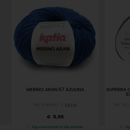
MERINO ARAN 57 AZULINA
SUPERBA 
0
|
REF: KTA81657
KATIA
REF: RI
6,95
Op voorraad in de winkel.
Op