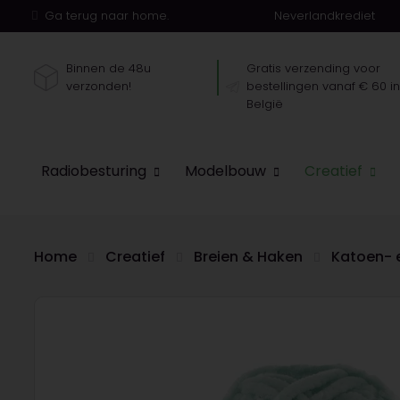
Ga terug naar home.
Neverlandkrediet
Binnen de 48u
Gratis verzending voor
verzonden!
bestellingen vanaf € 60 i
België
Radiobesturing
Modelbouw
Creatief
Home
Creatief
Breien & Haken
Katoen- 