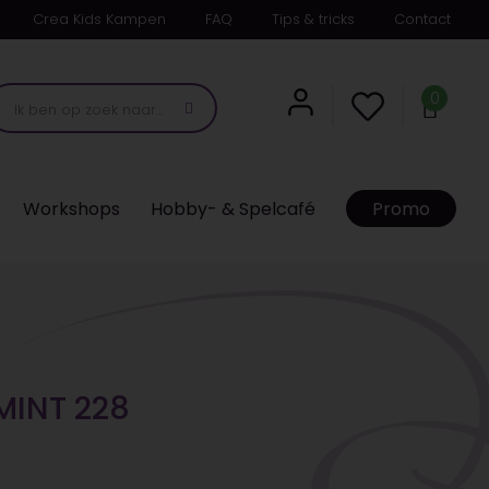
Crea Kids Kampen
FAQ
Tips & tricks
Contact
0
Workshops
Hobby- & Spelcafé
Promo
 MINT 228